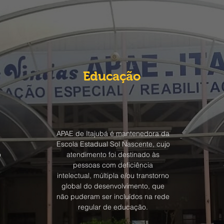
Educação
APAE de Itajubá é mantenedora da
Escola Estadual Sol Nascente, cujo
o
atendimento foi destinado às
pessoas com deficiência
intelectual, múltipla e/ou transtorno
global do desenvolvimento, que
não puderam ser incluídos na rede
regular de educação.