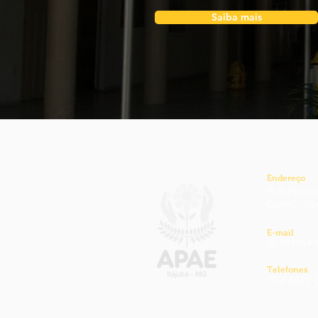
Saiba mais
Endereço
Rua Florival
Centro, Ita
E-mail
apaeitaju
Telefones
(35) 3622-