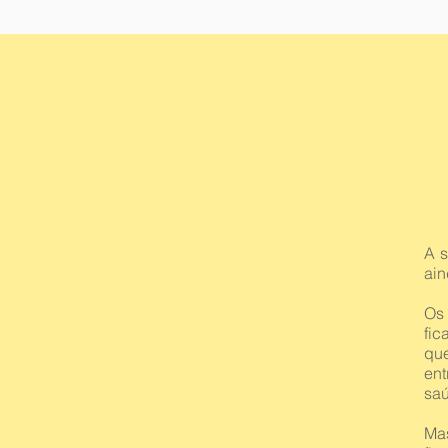
A 
ain
Os
fi
qu
en
saú
Ma