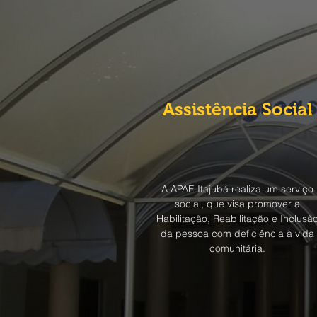
Assistência Social
A APAE Itajubá realiza um serviço
social, que visa promover a
Habilitação, Reabilitação e Inclusã
da pessoa com deficiência à vida
comunitária.