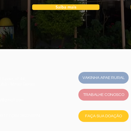
Saiba mais
VAKINHA APAE RURAL
 Xavier, nº 44,
jubá - Minas Gerais
TRABALHE CONOSCO
ba@gmail.com
0917 / (35) 3622-5274
FAÇA SUA DOAÇÃO