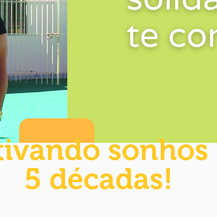
tivando sonhos
5 décadas!